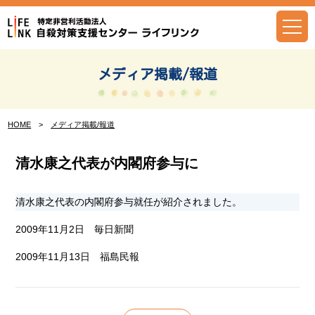
Skip
to
content
メディア掲載/報道
HOME
>
メディア掲載/報道
清水康之代表が内閣府参与に
清水康之代表の内閣府参与就任が紹介されました。
2009年11月2日 毎日新聞
2009年11月13日 福島民報