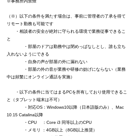
※事務所内禁煙
（※）以下の条件を満たす場合は、事前に管理者の了承を得て
リモート勤務も可能です
・相談者の安全が絶対に守られる環境で業務従事できるこ
と
・部屋のドアは勤務中は閉めっぱなしとし、誰も立ち
入れないようにできる
・自身の声が部屋の外に漏れない
・部屋の外の音が業務や研修の妨げにならない（業務
中は頻繁にオンライン通話を実施）
・以下の条件に当てはまるPCを所有しており使用できるこ
と（タブレット端末は不可）
・対応OS：Windows10以降（日本語版のみ）、Mac
10.15 Catalina以降
・CPU ：Core i3 同等以上のCPU
・メモリ ：4GB以上（8GB以上推奨）