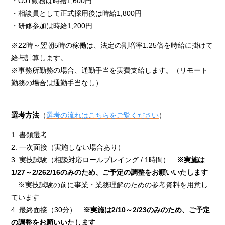
・OJT勤務は時給1,600円
・相談員として正式採用後は時給1,800円
・研修参加は時給1,200円
※22時～翌朝5時の稼働は、法定の割増率1.25倍を時給に掛けて
給与計算します。
※事務所勤務の場合、通勤手当を実費支給します。（リモート
勤務の場合は通勤手当なし）
選考方法
（
選考の流れはこちらをご覧ください
）
1. 書類選考
2. 一次面接（実施しない場合あり）
3. 実技試験（相談対応ロールプレイング / 1時間）
※実施は
1/27～
2/26
2/16のみのため、ご予定の調整をお願いいたします
※実技試験の前に事業・業務理解のための参考資料を用意し
ています
4. 最終面接（30分）
※実施は2/10～2/23のみのため、ご予定
の調整をお願いいたします