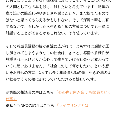
にあるどうしようもない孤独感に対してこそ、今ここにいる1人
の人間として心の耳を傾け、触れたいと考えています。絶望の
底で誰かの眼差しややさしさを感じたとき、まだ捨てたもので
はないと思ってもらえるかもしれない。そして深淵の時を共有
するなかで、もしかしたら生きるための方策についても一緒に
対話することができるかもしれない。そう想っています。
そして相談員活動の輪が身近に広がれば、ともすれば感情が圧
し潰されてしまうようなこの社会は、きっと、感情の多様性が
尊重され一人ひとりが安心して生きていける社会へと変わって
いくに違いありません。「社会に対して何かしたい」という想
いをお持ちの方に、1人でも多く相談員活動の輪、生き心地のよ
い社会づくりの輪に加わっていただけると嬉しいです。
※実際の相談員の声はこちら
「心の声と向き合う 相談員という
仕事」
※私たちNPOの紹介はこちら
「ライフリンクとは」