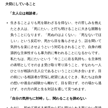
大切にしていること
「主人公は相談者」
生きることよりも死を願わざるを得ない、その苦しみを抱え
たとき人は、「死にたい」と打ち明けることに大きな困難を
負うことになります。「死ぬのはよくない」「死なないでほ
しい」という反応や、死から目を逸らさせよう、話を聞いて
気持ちを楽にさせようという対応をされることで、自身の根
源的な主体性すらも暴力的に奪われることになるからです。
私たちは、死にたいという「今ここに在る気持ち」を主体性
の表明としてそのまま受け取り寄り添うこと、すなわち一人
ひとりが相談の主⼈公であるということに向き合います。目
の前にいる相談者が苦悩し絶望にあえぐとき、私たちは自身
の想いや過去の経験から離れて、目を背けず、その場から逃
げず、その方の死と生を対話を通して見つめます。
「自分の気持ちに対峙」し、関わることを諦めない
ただし、初めて接する相手から打ち明けられる死にたい気持