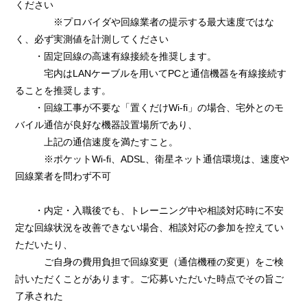
ください
※プロバイダや回線業者の提示する最大速度ではな
く、必ず実測値を計測してください
・固定回線の高速有線接続を推奨します。
宅内はLANケーブルを用いてPCと通信機器を有線接続す
ることを推奨します。
・回線工事が不要な「置くだけWi-fi」の場合、宅外とのモ
バイル通信が良好な機器設置場所であり、
上記の通信速度を満たすこと。
※ポケットWi-fi、ADSL、衛星ネット通信環境は、速度や
回線業者を問わず不可
・内定・入職後でも、トレーニング中や相談対応時に不安
定な回線状況を改善できない場合、相談対応の参加を控えてい
ただいたり、
ご自身の費用負担で回線変更（通信機種の変更）をご検
討いただくことがあります。ご応募いただいた時点でその旨ご
了承された