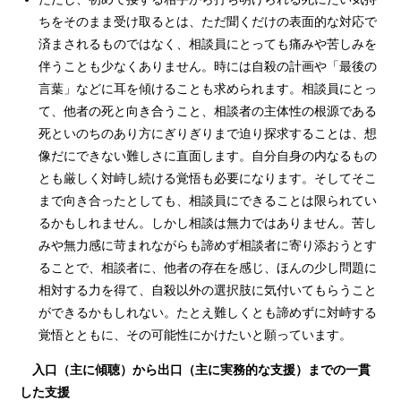
ちをそのまま受け取るとは、ただ聞くだけの表面的な対応で
済まされるものではなく、相談員にとっても痛みや苦しみを
伴うことも少なくありません。時には自殺の計画や「最後の
言葉」などに耳を傾けることも求められます。相談員にとっ
て、他者の死と向き合うこと、相談者の主体性の根源である
死といのちのあり方にぎりぎりまで迫り探求することは、想
像だにできない難しさに直面します。自分自身の内なるもの
とも厳しく対峙し続ける覚悟も必要になります。そしてそこ
まで向き合ったとしても、相談員にできることは限られてい
るかもしれません。しかし相談は無⼒ではありません。苦し
みや無力感に苛まれながらも諦めず相談者に寄り添おうとす
ることで、相談者に、他者の存在を感じ、ほんの少し問題に
相対する力を得て、⾃殺以外の選択肢に気付いてもらうこと
ができるかもしれない。たとえ難しくとも諦めずに対峙する
覚悟とともに、その可能性にかけたいと願っています。
入口（主に傾聴）から出口（主に実務的な支援）までの一貫
した支援