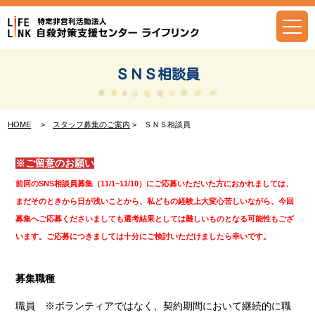
Skip
to
content
ＳＮＳ相談員
HOME
>
スタッフ募集のご案内
> ＳＮＳ相談員
※ご留意のお願い
前回のSNS相談員募集（11/1~11/10）にご応募いただいた方におかれましては、
まだそのときから日が浅いことから、私どもの経験上大変心苦しいながら、今回
募集へご応募くださいましても選考結果としては難しいものとなる可能性もござ
います。ご応募につきましては十分にご検討いただけましたら幸いです。
募集職種
職員 ※ボランティアではなく、契約期間において継続的に職